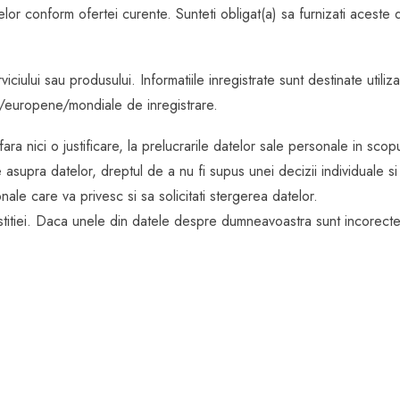
selor conform ofertei curente. Sunteti obligat(a) sa furnizati aceste
ciului sau produsului. Informatiile inregistrate sunt destinate utiliz
le/europene/mondiale de inregistrare.
ra nici o justificare, la prelucrarile datelor sale personale in sco
supra datelor, dreptul de a nu fi supus unei decizii individuale si 
nale care va privesc si sa solicitati stergerea datelor.
itiei. Daca unele din datele despre dumneavoastra sunt incorecte,