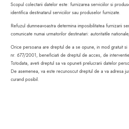
Scopul colectarii datelor este: furnizarea serviciilor si produ
identifica destinatarul serviciilor sau produselor furnizate.
Refuzul dumneavoastra determina imposibilitatea furnizarii servi
comunicate numai urmatorilor destinatari: autoritatile nationa
Orice persoana are dreptul de a se opune, in mod gratuit si fa
nr. 677/2001, beneficiati de dreptul de acces, de interventie a
Totodata, aveti dreptul sa va opuneti prelucrarii datelor perso
De asemenea, va este recunoscut dreptul de a va adresa just
curand posibil.​