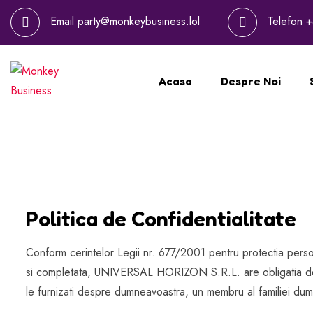
Email
party@monkeybusiness.lol
Telefon
+
Acasa
Despre Noi
Politica de Confidentialitate
Conform cerintelor Legii nr. 677/2001 pentru protectia persoan
si completata, UNIVERSAL HORIZON S.R.L. are obligatia de a 
le furnizati despre dumneavoastra, un membru al familiei dum