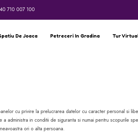
40 710 007 100
Spatiu De Joaca
Petreceri In Gradina
Tur Virtua
elor cu privire la prelucrarea datelor cu caracter personal si libe
administra in conditii de siguranta si numai pentru scopurile spec
neavoastra ori o alta persoana.